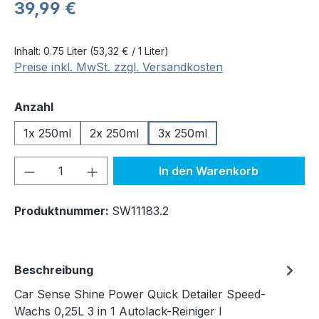
Regulärer Preis:
39,99 €
Inhalt:
0.75 Liter
(53,32 € / 1 Liter)
Preise inkl. MwSt. zzgl. Versandkosten
auswählen
Anzahl
1x 250ml
2x 250ml
3x 250ml
Produkt Anzahl: Gib den gewünschten We
In den Warenkorb
Produktnummer:
SW11183.2
Beschreibung
Car Sense Shine Power Quick Detailer Speed-
Wachs 0,25L 3 in 1 Autolack-Reiniger I