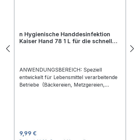
n Hygienische Handdesinfektion
Kaiser Hand 78 1 L für die schnelle,
hygienische Anwendung
ANWENDUNGSBEREICH: Speziell
entwickelt für Lebensmittel verarbeitende
Betriebe (Bäckereien, Metzgereien,
Großküchen, Gastronomie) sowie
Industrie und Handwerk. ANWENDUNG:
Mindestens 3 ml KaiserRein
Handhygienikum in die Hände geben und
gut verreiben. Hände müssen gut
befeuchtet sein. Ein sehr guter
Regulärer Preis:
9,99 €
hygienischer Effekt wird bei einer