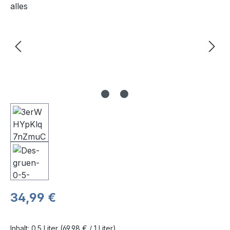
Regulärer Preis:
34,99 €
Inhalt:
0.5 Liter
(69,98 € / 1 Liter)