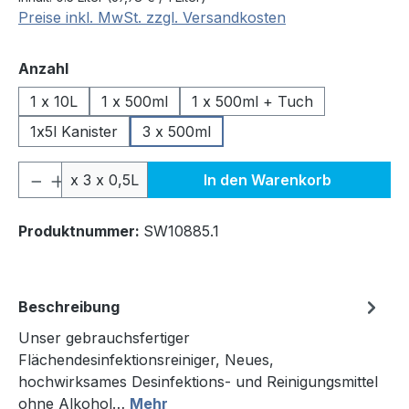
Preise inkl. MwSt. zzgl. Versandkosten
auswählen
Anzahl
1 x 10L
1 x 500ml
1 x 500ml + Tuch
1x5l Kanister
3 x 500ml
Produkt Anzahl: Gib den gewünschten We
x 3 x 0,5L
In den Warenkorb
Produktnummer:
SW10885.1
Beschreibung
Unser gebrauchsfertiger
Flächendesinfektionsreiniger, Neues,
hochwirksames Desinfektions- und Reinigungsmittel
ohne Alkohol…
Mehr