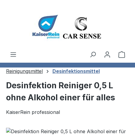
Zum Hauptinhalt springen
Ware
Reinigungsmittel
Desinfektionsmittel
Desinfektion Reiniger 0,5 L
ohne Alkohol einer für alles
KaiserRein professional
Bildergalerie überspringen