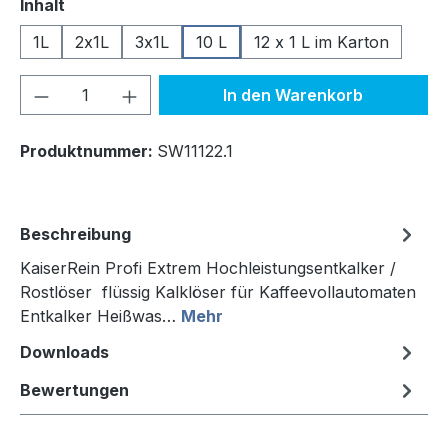
auswählen
Inhalt
1L
2x1L
3x1L
10 L
12 x 1 L im Karton
Produkt Anzahl: Gib den gewünschten We
In den Warenkorb
Produktnummer:
SW11122.1
Beschreibung
KaiserRein Profi Extrem Hochleistungsentkalker /
Rostlöser flüssig Kalklöser für Kaffeevollautomaten
Entkalker Heißwas…
Mehr
Downloads
Bewertungen