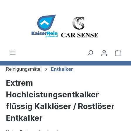
Zum Hauptinhalt springen
Ware
Reinigungsmittel
Entkalker
Extrem
Hochleistungsentkalker
flüssig Kalklöser / Rostlöser
Entkalker