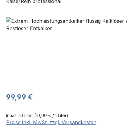
KaiserRein professional
Bildergalerie überspringen
Regulärer Preis:
99,99 €
Inhalt:
10 Liter
(10,00 € / 1 Liter)
Preise inkl. MwSt. zzgl. Versandkosten