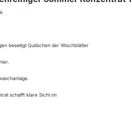
ck
gen beseitigt Quitschen der Wischblätter
mmer.
nwaschanlage.
t schafft klare Sicht im