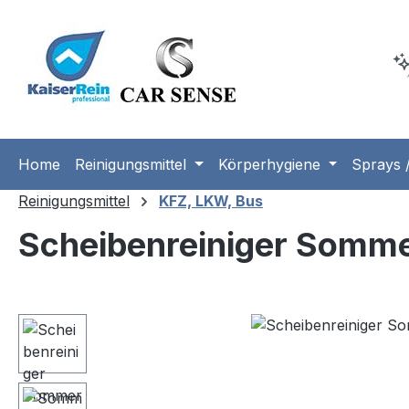
m Hauptinhalt springen
Zur Suche springen
Zur Hauptnavigation springen
Home
Reinigungsmittel
Körperhygiene
Sprays /
Reinigungsmittel
KFZ, LKW, Bus
Scheibenreiniger Somme
Bildergalerie überspringen