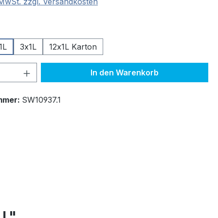
. MwSt. zzgl. Versandkosten
wählen
1L
3x1L
12x1L Karton
 Anzahl: Gib den gewünschten Wert ein 
In den Warenkorb
mmer:
SW10937.1
 L"