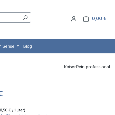
0,00 €
Ware
r Sense
Blog
KaiserRein professional
eis:
€
11,50 € / 1 Liter)