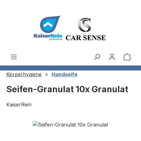
Zum Hauptinhalt springen
Ware
Körperhygiene
Handseife
Seifen-Granulat 10x Granulat
KaiserRein
Bildergalerie überspringen