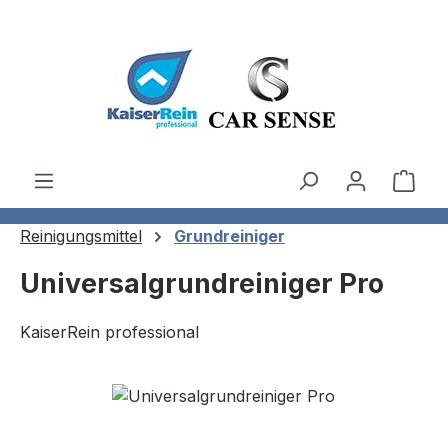
Zum Hauptinhalt springen
Ware
Reinigungsmittel
Grundreiniger
Universalgrundreiniger Pro
KaiserRein professional
Bildergalerie überspringen