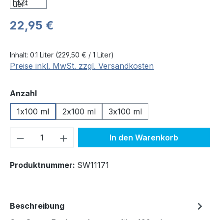
Regulärer Preis:
22,95 €
Inhalt:
0.1 Liter
(229,50 € / 1 Liter)
Preise inkl. MwSt. zzgl. Versandkosten
auswählen
Anzahl
1x100 ml
2x100 ml
3x100 ml
Produkt Anzahl: Gib den gewünschten We
In den Warenkorb
Produktnummer:
SW11171
Beschreibung