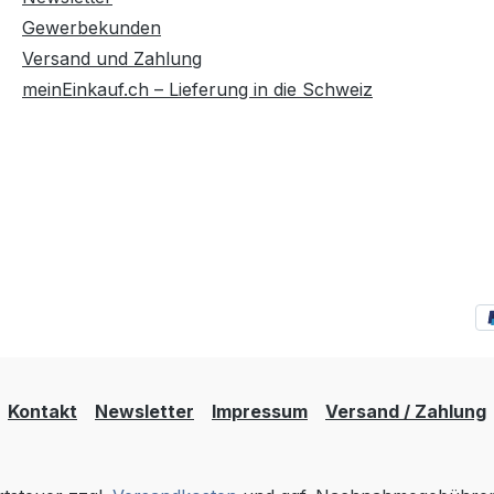
älliger Stelle prüfen. Nicht
1/3 der Lösung durch d
en mit chlorhaltigen
Maschine laufen lassen
Gewerbekunden
gern verwenden
Min. einwirken lassen.
Versand und Zahlung
dungsbereich |
Anschließend die restli
meinEinkauf.ch – Lieferung in die Schweiz
kung gewerblicher
Lösung durch die Masc
assergeräte,
laufen lassen. Bei Beda
maschine und
Vorgang wiederholen. 
schinen entfernt schnell
Schluss die Maschine m
me Verkalkungen,
Wasser spülen (2-3 Dur
stein, Urinstein,
Anwendungsbereich | 
stein sowie Rost. Für alle
Entkalkung aller
beständigen
säurebeständigen
rbehälter und
Heißwassergeräte z.B.
rbecken, Flächen und
Waschmaschinen,
tände. Qualität &
Spülmaschinen,
glichkeit | Unser Reiniger
Kaffeemaschinen,
Kontakt
Newsletter
Impressum
Versand / Zahlung
terialschonend bei
Espressomaschinen,
ler Leistung. Nicht
Teemaschinen, Topfe,
et für Natursteinböden,
Tauchsieder, Heizspiral