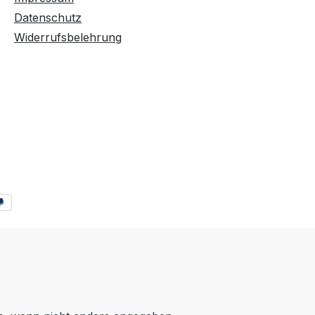
ie
 und 5-10
Datenschutz
Widerrufsbelehrung
che
hine
rf den
Zum
it klarem
chläufe).
Zur
en,