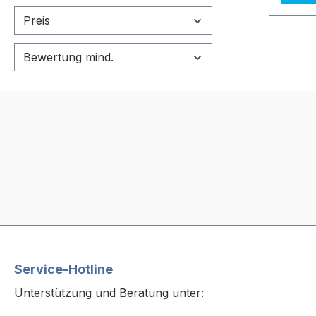
Konzen
Preis
parfüm
Phosp
Bewertung mind.
geeign
Lebens
Hotel,
Großk
Anwen
Verkal
Wasser
Verkr
entsp
Unverd
verkal
Wasch
(ohne 
Service-Hotline
Wasse
Unterstützung und Beratung unter:
Materi