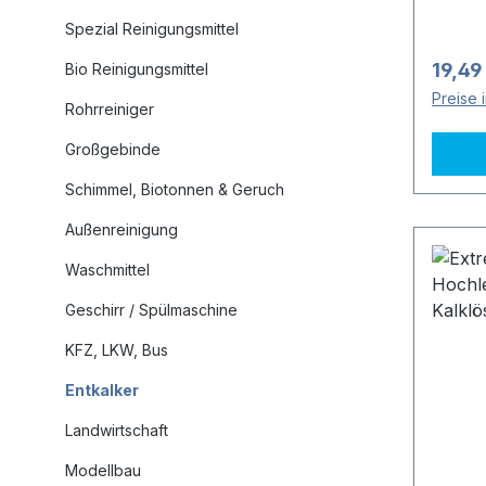
hohen
Spezial Reinigungsmittel
Entka
in Lös
Regulä
19,49
Bio Reinigungsmittel
gründl
Preise 
Ablag
Rohrreiniger
LEBEN
Großgebinde
Verwe
erhöht
Schimmel, Biotonnen & Geruch
von S
Außenreinigung
Schwi
einfac
Waschmittel
den Sp
Geschirr / Spülmaschine
VIELSE
Schell
KFZ, LKW, Bus
Spülk
Entkalker
Perla
Dusch
Landwirtschaft
einfac
Modellbau
Kalkab