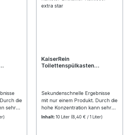
rtung von 5 von 5 Sternen
KaiserRein
Toilettenspülkasten
L
Express-Entkalker 2x5L (10
extra
L) Kanister Entkalker
Kalklöser extra star
bnisse
Sekundenschnelle Ergebnisse
 Durch die
mit nur einem Produkt. Durch die
nn sehr
hohe Konzentration kann sehr
en
viel Kalk in Lösung gehen
er)
Inhalt:
10 Liter
(8,40 € / 1 Liter)
ng erhöht
Regelmäßige Verwendung erhöht
er der
merklich die Lebensdauer der