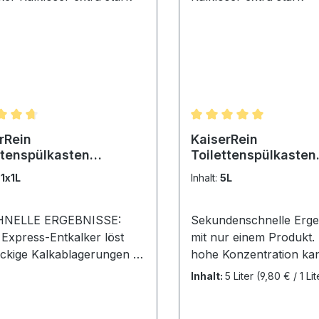
chnittliche Bewertung von 4.75 von 5 Sternen
Durchschnittliche Bewe
rRein
KaiserRein
ttenspülkasten
Toilettenspülkasten
ss-Entkalker 1x1L
Express-Entkalker 5
:
1x1L
Inhalt:
5L
lker Kalklöser extra
Entkalker Kalklöser 
stark
HNELLE ERGEBNISSE:
Sekundenschnelle Erge
Express-Entkalker löst
mit nur einem Produkt.
ckige Kalkablagerungen in
hohe Konzentration ka
enschnelle und sorgt für
viel Kalk in Lösung geh
Inhalt:
5 Liter
(9,80 € / 1 Lit
ffektive Reinigung.🫧 HOHE
Regelmäßige Verwendu
NTRATION: Dank seiner
merklich die Lebensdau