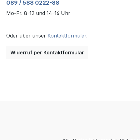
unauff
089 / 588 0222-88
zusamm
Mo-Fr. 8-12 und 14-16 Uhr
Reini
Anwen
Entkal
Oder über unser
Kontaktformular
.
Heißw
Wasch
Spülma
Widerruf per Kontaktformular
extre
Wasser
Kessel
säure
Wasse
Wasse
Gegens
Verträ
ist Ma
maxima
geeign