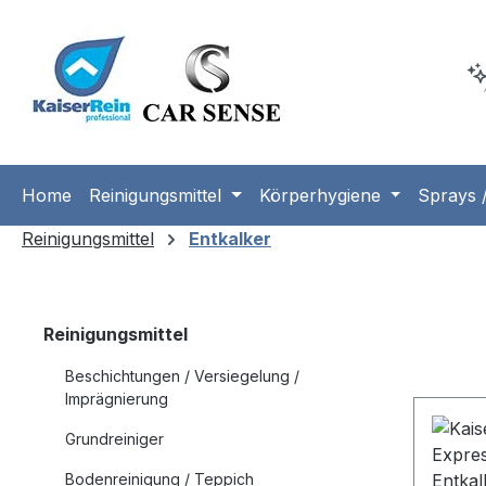
m Hauptinhalt springen
Zur Suche springen
Zur Hauptnavigation springen
Home
Reinigungsmittel
Körperhygiene
Sprays /
Reinigungsmittel
Entkalker
Reinigungsmittel
Beschichtungen / Versiegelung /
Imprägnierung
Grundreiniger
Bodenreinigung / Teppich