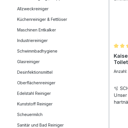
Allzweckreiniger
Küchenreiniger & Fettlöser
Maschinen Entkalker
Industriereiniger
Schwimmbadhygiene
Durchs
Kaise
Glasreiniger
Toile
Expre
Anzahl
Desinfektionsmittel
Entka
stark
Oberflächenreiniger
🫧 SC
Edelstahl Reiniger
Unser 
hartnä
Kunststoff Reiniger
Sekund
Scheuermilch
eine e
KONZE
Sanitär und Bad Reiniger