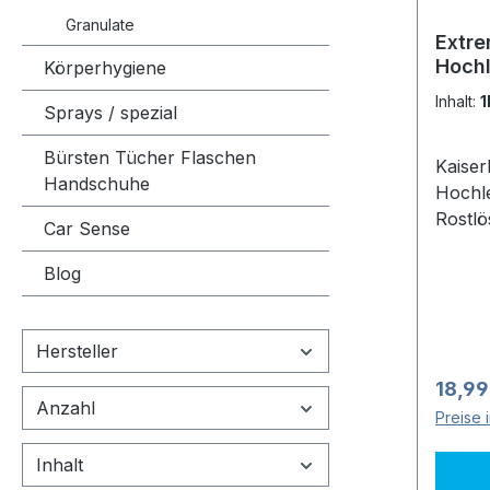
mater
Granulate
ANWEN
Extr
Hochl
Spülk
Körperhygiene
flüss
ml Ent
Inhalt:
1
Sprays / spezial
Entka
befüll
betäti
Bürsten Tücher Flaschen
Kaiser
ohne i
Handschuhe
Hochle
entlee
Rostlö
15 Min
Car Sense
Kaffee
anschl
Heißwa
Blog
nach. 
Urinst
Vorgan
Kesse
Der Pr
Hersteller
hochko
Regulä
18,99
univer
Anzahl
Preise 
eignet
Entkal
Inhalt
Heißwa