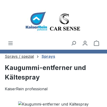
Zum Hauptinhalt springen
Ware
Sprays / spezial
Sprays
Kaugummi-entferner und
Kältespray
KaiserRein professional
Bildergalerie überspringen