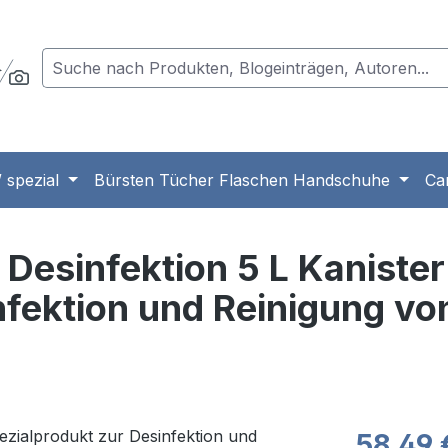
 spezial
Bürsten Tücher Flaschen Handschuhe
Ca
Desinfektion 5 L Kanister
nfektion und Reinigung vo
Regulärer Pr
58,49 