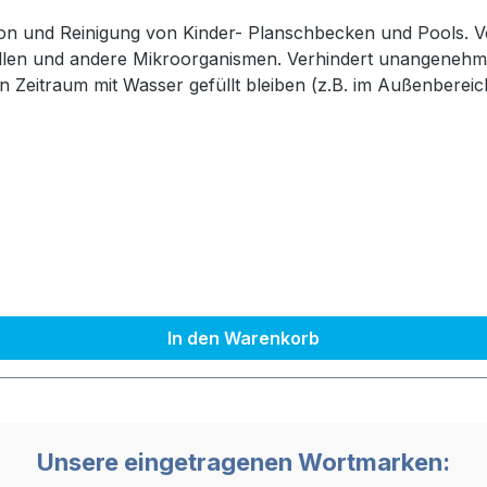
ion und Reinigung von Kinder- Planschbecken und Pools.
gionellen und andere Mikroorganis­men. Verhindert unange
n Zeitraum mit Wasser gefüllt bleiben (z.B. im Außenberei
egeben werden. Leere Verpackungen können mit dem Hausmül
w. Gummihandschuhe: Abspülen mit Wasser. Im Falle eines 
inzuziehen. Bei Kontakt mit den Augen ist das betroffene A
­schmutzte Kleidung entfernen und mit Wasser und Seife ab
ekannt. Flasche von Kindern fernhalten. Schädlich für Was
schädliche Wirkungen haben. UFI: 3FAF-UT78-8JSG-32TA Inhaltsstoffe: gern. 
In den Warenkorb
Unsere eingetragenen Wortmarken: