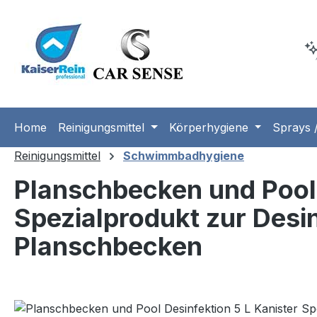
m Hauptinhalt springen
Zur Suche springen
Zur Hauptnavigation springen
Home
Reinigungsmittel
Körperhygiene
Sprays /
Reinigungsmittel
Schwimmbadhygiene
Planschbecken und Pool 
Spezialprodukt zur Desi
Planschbecken
Bildergalerie überspringen