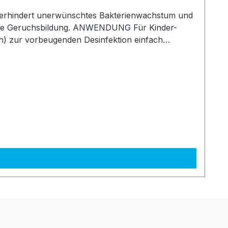
 Verhindert unerwünschtes Bakterienwachstum und
nehme Geruchsbildung. ANWENDUNG Für Kinder-
ch) zur vorbeugenden Desinfektion einfach
l entsorgt werden. Produkt frostfrei lagern. Bei
Verschluckens des Produktes ist reichlich
uge bei geöffnetem Lid mit reichlich kaltem
spülen. Unerwünschte mittel­bare oder
serorganismen, kann in Gewässern längerfristig
Eg-Empfehlung 5- < 15% katonische Tenside. Ferner sind enthalten: Farbe