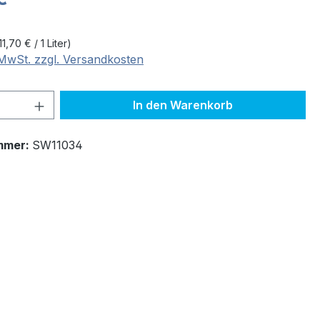
11,70 € / 1 Liter)
. MwSt. zzgl. Versandkosten
 Anzahl: Gib den gewünschten Wert ein 
In den Warenkorb
mmer:
SW11034