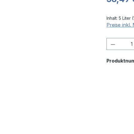
Inhalt:
5 Liter
(
Preise inkl
Produkt
Produktnu