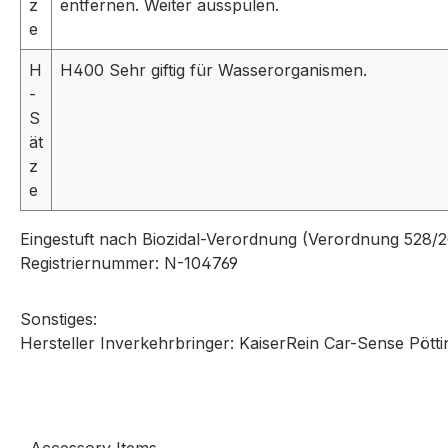
z
entfernen. Weiter ausspülen.
e
H
H400 Sehr giftig für Wasserorganismen.
-
S
ät
z
e
Eingestuft nach Biozidal-Verordnung (Verordnung 528/20
Registriernummer: N-104769
Sonstiges:
Hersteller Inverkehrbringer: KaiserRein Car-Sense Pöt