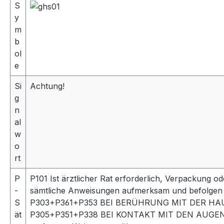
S
y
m
b
ol
e
Si
Achtung!
g
n
al
w
o
rt
P
P101 Ist ärztlicher Rat erforderlich, Verpackung o
-
sämtliche Anweisungen aufmerksam und befolgen
S
P303+P361+P353 BEI BERÜHRUNG MIT DER HAUT (od
ät
P305+P351+P338 BEI KONTAKT MIT DEN AUGEN: Ein