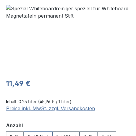
Bildergalerie überspringen
Regulärer Preis:
11,49 €
Inhalt:
0.25 Liter
(45,96 € / 1 Liter)
Preise inkl. MwSt. zzgl. Versandkosten
auswählen
Anzahl