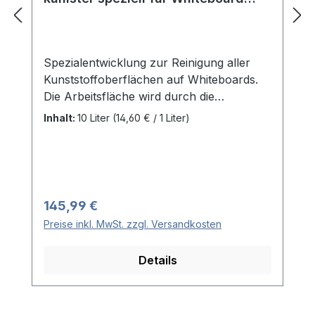
Magnettafeln
Spezialentwicklung zur Reinigung aller
Kunststoffoberflächen auf Whiteboards.
Die Arbeitsfläche wird durch die
Verwendung nicht geschädigt. Sogar
Inhalt:
10 Liter
(14,60 € / 1 Liter)
hartnäckige Verschmutzungen durch
Filzstift, Bleistift oder permanent-Marker /
Stifte Wie sie im Unterricht immer wieder
vorkommen, lassen sich mühelos
beseitigen. Schützen sie ihr hochwertiges
Regulärer Preis:
145,99 €
Whiteboard mit Whiteboardcleaner
Preise inkl. MwSt. zzgl. Versandkosten
Professional. Darüber hinaus kann das
Produkt zur Entfernung Aller anderen
Details
Verschmutzungen, wie sie auf
Schulbänken, Schränken oder Türen
auftauchen, eingesetzt werden.