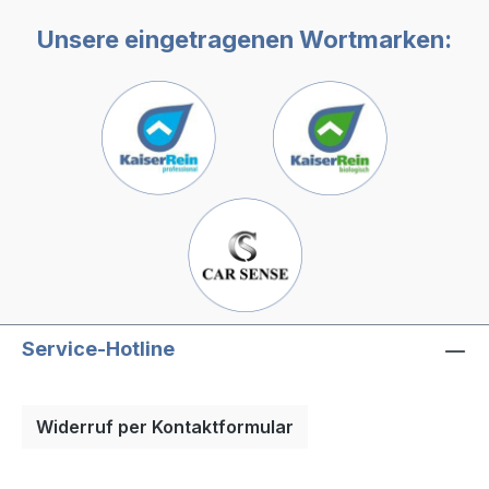
Spezialentwicklung zur Reinigung aller
Kunststoffoberflächen auf Whiteboards
Unsere eingetragenen Wortmarken:
Sogar hartnäckige Verschmutzungen
durch Filzstift, Bleistift oder Permanent-
Stifte auch für alle anderen
Verschmutzungen, wie sie auf
Schulbänken, Schränken oder Türen
entstehen ANWENDUNG: Fläche oder
feuchtes Wisch- bzw. Microfasertuch
ansprühen, wischen. Verschmutztes
Tuch in Wasser spülen. Flächen feucht
klarwischen. Glasflächen trocken
nachwischen. Bei starker Verschmutzung
Fläche ansprühen, mit Tuch verteilen,
Service-Hotline
einwirken lassen, nachwischen,
klarwischen.
Widerruf per Kontaktformular